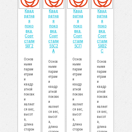
Квад
Квад
Квад
Квад
ратна
ратна
ратна
ратна
я
я
я
я
поко
поко
поко
поко
вка.
вка.
вка.
вка.
Сорт
Сорт
Сорт
Сорт
стали
стали
стали
стали
50Г2
55С2
5СП
5ХВ2
А
С
Основ
Основ
Основ
Основ
ными
ными
ными
ными
парам
парам
парам
парам
етрам
етрам
етрам
етрам
и
и
и
и
квадр
квадр
квадр
квадр
атной
атной
атной
атной
поковк
поковк
поковк
поковк
и
и
и
и
являет
являет
являет
являет
ся вес,
ся вес,
ся вес,
ся вес,
высот
высот
высот
высот
а,
а,
а,
а,
длина
длина
длина
длина
сторон
сторон
сторон
сторон