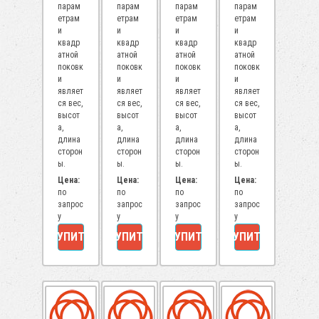
парам
парам
парам
парам
етрам
етрам
етрам
етрам
и
и
и
и
квадр
квадр
квадр
квадр
атной
атной
атной
атной
поковк
поковк
поковк
поковк
и
и
и
и
являет
являет
являет
являет
ся вес,
ся вес,
ся вес,
ся вес,
высот
высот
высот
высот
а,
а,
а,
а,
длина
длина
длина
длина
сторон
сторон
сторон
сторон
ы.
ы.
ы.
ы.
Цена:
Цена:
Цена:
Цена:
по
по
по
по
запрос
запрос
запрос
запрос
у
у
у
у
КУПИТЬ
КУПИТЬ
КУПИТЬ
КУПИТЬ