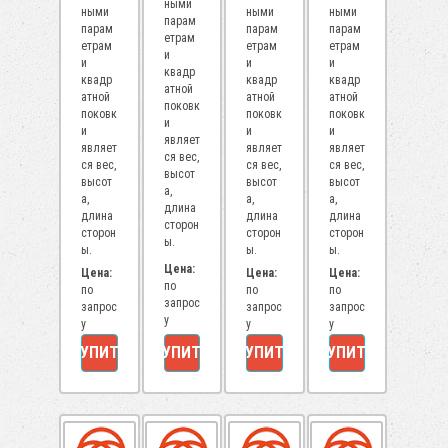
ными
ными
ными
ными
парам
парам
парам
парам
етрам
етрам
етрам
етрам
и
и
и
и
квадр
квадр
квадр
квадр
атной
атной
атной
атной
поковк
поковк
поковк
поковк
и
и
и
и
являет
являет
являет
являет
ся вес,
ся вес,
ся вес,
ся вес,
высот
высот
высот
высот
а,
а,
а,
а,
длина
длина
длина
длина
сторон
сторон
сторон
сторон
ы.
ы.
ы.
ы.
Цена:
Цена:
Цена:
Цена:
по
по
по
по
запрос
запрос
запрос
запрос
у
у
у
у
КУПИТЬ
КУПИТЬ
КУПИТЬ
КУПИТЬ