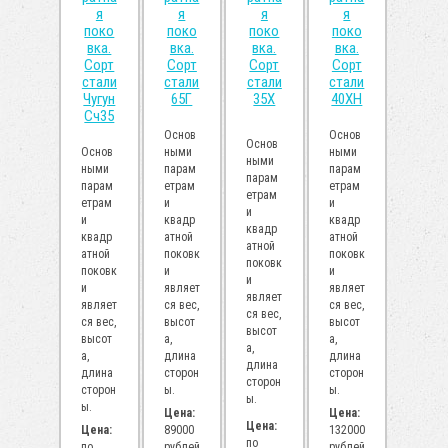
я
я
я
я
поко
поко
поко
поко
вка.
вка.
вка.
вка.
Сорт
Сорт
Сорт
Сорт
стали
стали
стали
стали
Чугун
65Г
35Х
40ХН
Сч35
Основ
Основ
Основ
Основ
ными
ными
ными
ными
парам
парам
парам
парам
етрам
етрам
етрам
етрам
и
и
и
и
квадр
квадр
квадр
квадр
атной
атной
атной
атной
поковк
поковк
поковк
поковк
и
и
и
и
являет
являет
являет
являет
ся вес,
ся вес,
ся вес,
ся вес,
высот
высот
высот
высот
а,
а,
а,
а,
длина
длина
длина
длина
сторон
сторон
сторон
сторон
ы.
ы.
ы.
ы.
Цена:
Цена:
Цена:
Цена:
89000
132000
по
по
рублей
рублей