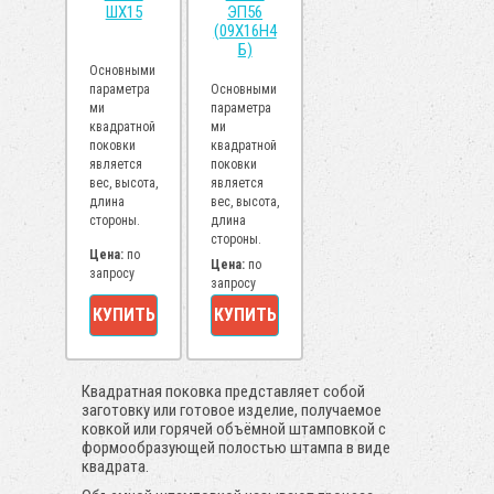
ШХ15
ЭП56
(09Х16Н4
Б)
Основными
параметра
Основными
ми
параметра
квадратной
ми
поковки
квадратной
является
поковки
вес, высота,
является
длина
вес, высота,
стороны.
длина
стороны.
Цена:
по
Цена:
по
запросу
запросу
КУПИТЬ
КУПИТЬ
Квадратная поковка представляет собой
заготовку или готовое изделие, получаемое
ковкой или горячей объёмной штамповкой с
формообразующей полостью штампа в виде
квадрата.