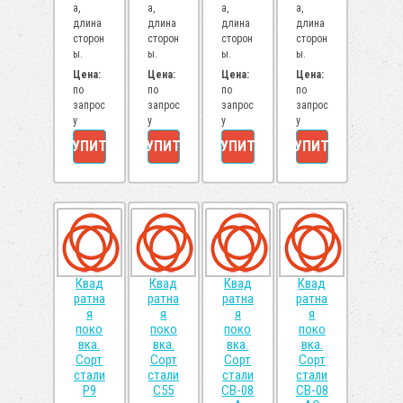
а,
а,
а,
а,
длина
длина
длина
длина
сторон
сторон
сторон
сторон
ы.
ы.
ы.
ы.
Цена:
Цена:
Цена:
Цена:
по
по
по
по
запрос
запрос
запрос
запрос
у
у
у
у
КУПИТЬ
КУПИТЬ
КУПИТЬ
КУПИТЬ
Квад
Квад
Квад
Квад
ратна
ратна
ратна
ратна
я
я
я
я
поко
поко
поко
поко
вка.
вка.
вка.
вка.
Сорт
Сорт
Сорт
Сорт
стали
стали
стали
стали
Р9
С55
СВ-08
СВ-08