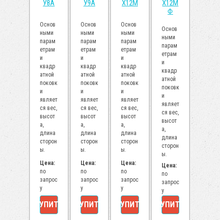
У8А
У9А
Х12М
Х12М
Ф
Основ
Основ
Основ
Основ
ными
ными
ными
ными
парам
парам
парам
парам
етрам
етрам
етрам
етрам
и
и
и
и
квадр
квадр
квадр
квадр
атной
атной
атной
атной
поковк
поковк
поковк
поковк
и
и
и
и
являет
являет
являет
являет
ся вес,
ся вес,
ся вес,
ся вес,
высот
высот
высот
высот
а,
а,
а,
а,
длина
длина
длина
длина
сторон
сторон
сторон
сторон
ы.
ы.
ы.
ы.
Цена:
Цена:
Цена:
Цена:
по
по
по
по
запрос
запрос
запрос
запрос
у
у
у
у
КУПИТЬ
КУПИТЬ
КУПИТЬ
КУПИТЬ