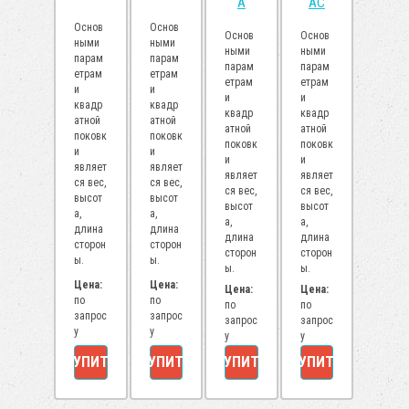
А
АС
Основ
Основ
Основ
Основ
ными
ными
ными
ными
парам
парам
парам
парам
етрам
етрам
етрам
етрам
и
и
и
и
квадр
квадр
квадр
квадр
атной
атной
атной
атной
поковк
поковк
поковк
поковк
и
и
и
и
являет
являет
являет
являет
ся вес,
ся вес,
ся вес,
ся вес,
высот
высот
высот
высот
а,
а,
а,
а,
длина
длина
длина
длина
сторон
сторон
сторон
сторон
ы.
ы.
ы.
ы.
Цена:
Цена:
Цена:
Цена:
по
по
по
по
запрос
запрос
запрос
запрос
у
у
у
у
КУПИТЬ
КУПИТЬ
КУПИТЬ
КУПИТЬ