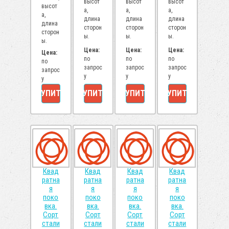
высот
высот
высот
высот
а,
а,
а,
а,
длина
длина
длина
длина
сторон
сторон
сторон
сторон
ы.
ы.
ы.
ы.
Цена:
Цена:
Цена:
Цена:
по
по
по
по
запрос
запрос
запрос
запрос
у
у
у
у
КУПИТЬ
КУПИТЬ
КУПИТЬ
КУПИТЬ
Квад
Квад
Квад
Квад
ратна
ратна
ратна
ратна
я
я
я
я
поко
поко
поко
поко
вка.
вка.
вка.
вка.
Сорт
Сорт
Сорт
Сорт
стали
стали
стали
стали