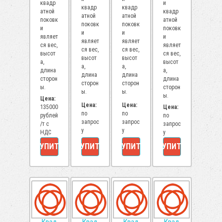
квадр
и
квадр
квадр
атной
квадр
атной
атной
поковк
атной
поковк
поковк
и
поковк
и
и
являет
и
являет
являет
ся вес,
являет
ся вес,
ся вес,
высот
ся вес,
высот
высот
а,
высот
а,
а,
длина
а,
длина
длина
сторон
длина
сторон
сторон
ы.
сторон
ы.
ы.
ы.
Цена:
Цена:
Цена:
135000
Цена:
по
по
рублей
по
запрос
запрос
/т с
запрос
у
у
НДС
у
КУПИТЬ
КУПИТЬ
КУПИТЬ
КУПИТЬ