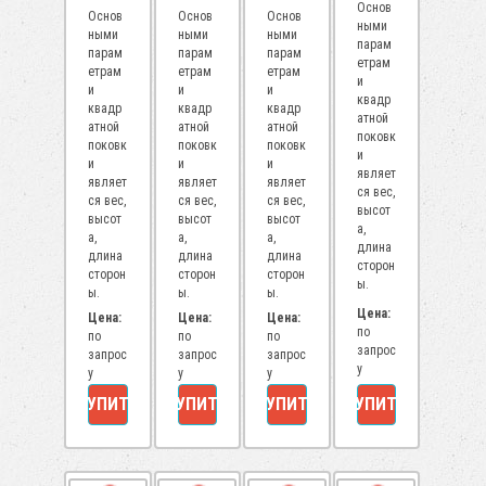
Основ
Основ
Основ
Основ
ными
ными
ными
ными
парам
парам
парам
парам
етрам
етрам
етрам
етрам
и
и
и
и
квадр
квадр
квадр
квадр
атной
атной
атной
атной
поковк
поковк
поковк
поковк
и
и
и
и
являет
являет
являет
являет
ся вес,
ся вес,
ся вес,
ся вес,
высот
высот
высот
высот
а,
а,
а,
а,
длина
длина
длина
длина
сторон
сторон
сторон
сторон
ы.
ы.
ы.
ы.
Цена:
Цена:
Цена:
Цена:
по
по
по
по
запрос
запрос
запрос
запрос
у
у
у
у
КУПИТЬ
КУПИТЬ
КУПИТЬ
КУПИТЬ