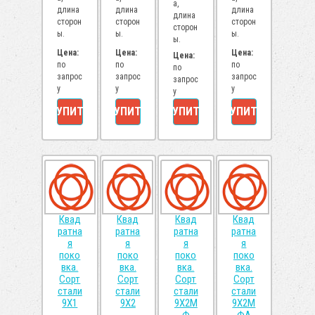
а,
длина
длина
длина
длина
сторон
сторон
сторон
сторон
ы.
ы.
ы.
ы.
Цена:
Цена:
Цена:
Цена:
по
по
по
по
запрос
запрос
запрос
запрос
у
у
у
у
КУПИТЬ
КУПИТЬ
КУПИТЬ
КУПИТЬ
Квад
Квад
Квад
Квад
ратна
ратна
ратна
ратна
я
я
я
я
поко
поко
поко
поко
вка.
вка.
вка.
вка.
Сорт
Сорт
Сорт
Сорт
стали
стали
стали
стали
9Х1
9Х2
9Х2М
9Х2М
Ф
ФА