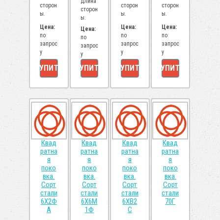
длина
сторон
сторон
сторон
сторон
ы.
ы.
ы.
ы.
Цена:
Цена:
Цена:
Цена:
по
по
по
по
запрос
запрос
запрос
запрос
у
у
у
у
КУПИТЬ
КУПИТЬ
КУПИТЬ
КУПИТЬ
Квад
Квад
Квад
Квад
ратна
ратна
ратна
ратна
я
я
я
я
поко
поко
поко
поко
вка.
вка.
вка.
вка.
Сорт
Сорт
Сорт
Сорт
стали
стали
стали
стали
6Х2Ф
6Х6М
6ХВ2
70Г
А
1Ф
С