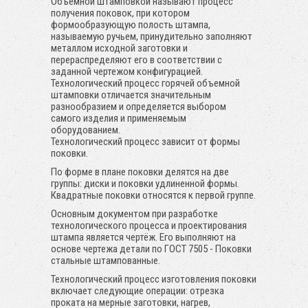
Объемной штамповкой называют процесс
получения поковок, при котором
формообразующую полость штампа,
называемую ручьем, принудительно заполняют
металлом исходной заготовки и
перераспределяют его в соответствии с
заданной чертежом конфигурацией.
Технологический процесс горячей объемной
штамповки отличается значительным
разнообразием и определяется выбором
самого изделия и применяемым
оборудованием.
Технологический процесс зависит от формы
поковки.
По форме в плане поковки делятся на две
группы: диски и поковки удлиненной формы.
Квадратные поковки относятся к первой группе.
Основным документом при разработке
технологического процесса и проектирования
штампа является чертёж. Его выполняют на
основе чертежа детали по ГОСТ 7505 - Поковки
стальные штампованные.
Технологический процесс изготовления поковки
включает следующие операции: отрезка
проката на мерные заготовки, нагрев,