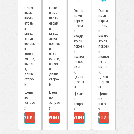
Основ
Основ
Основ
Основ
ными
ными
ными
ными
парам
парам
парам
парам
етрам
етрам
етрам
етрам
и
и
и
и
квадр
квадр
квадр
квадр
атной
атной
атной
атной
поковк
поковк
поковк
поковк
и
и
и
и
являет
являет
являет
являет
ся вес,
ся вес,
ся вес,
ся вес,
высот
высот
высот
высот
а,
а,
а,
а,
длина
длина
длина
длина
сторон
сторон
сторон
сторон
ы.
ы.
ы.
ы.
Цена:
Цена:
Цена:
Цена:
по
по
по
по
запрос
запрос
запрос
запрос
у
у
у
у
КУПИТЬ
КУПИТЬ
КУПИТЬ
КУПИТЬ