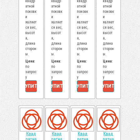
квадр
квадр
квадр
квадр
атной
атной
атной
атной
поковк
поковк
поковк
поковк
и
и
и
и
являет
являет
являет
являет
ся вес,
ся вес,
ся вес,
ся вес,
высот
высот
высот
высот
а,
а,
а,
а,
длина
длина
длина
длина
сторон
сторон
сторон
сторон
ы.
ы.
ы.
ы.
Цена:
Цена:
Цена:
Цена:
по
по
по
по
запрос
запрос
запрос
запрос
у
у
у
у
КУПИТЬ
КУПИТЬ
КУПИТЬ
КУПИТЬ
Квад
Квад
Квад
Квад
ратна
ратна
ратна
ратна